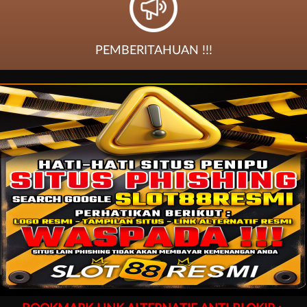
PEMBERITAHUAN !!!
s
Anaconda Gold
9 Masks of Fire™ HyperSpins™
y
Pragmatic Play
MicroGaming