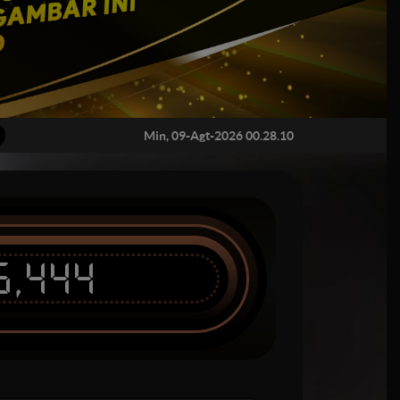
Min, 09-Agt-2026 00.28.10
a 31-Jul-2026 dari 00.00.00 sampai 31-Jul-2027 00.00.00. Selama waktu ini, Marbl
5,444