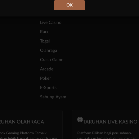
Hot Games
+62813
OK
Slots
Live Casino
Race
Togel
Olahraga
Crash Game
Arcade
Poker
E-Sports
Sabung Ayam
RUHAN OLAHRAGA
TARUHAN LIVE KASINO
ook Gaming Platform Terbaik
Platform Pilihan bagi perusahaan-
kan lebih banyak game, odds yang
perusahaan terbaik di dunia, dengan