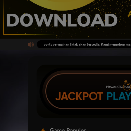
tu ini, PP Virtual Sports permainan tidak akan tersedia. Kami memohon maaf atas 
JACKPOT
PLA
Game Populer