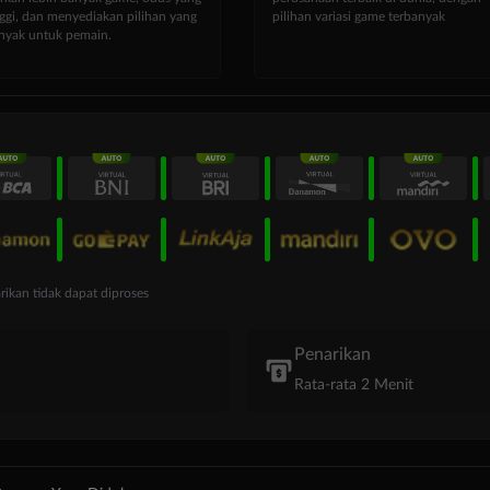
nggi, dan menyediakan pilihan yang
pilihan variasi game terbanyak
anyak untuk pemain.
ikan tidak dapat diproses
Penarikan
Rata-rata 2 Menit