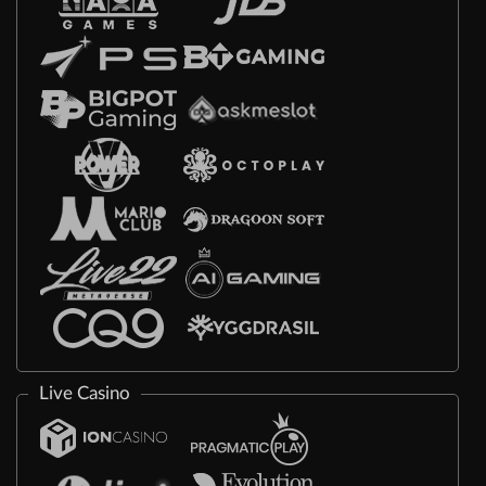
Live Casino