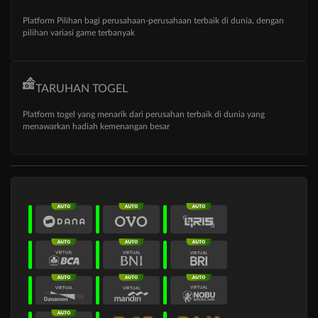
Platform Pilihan bagi perusahaan-perusahaan terbaik di dunia, dengan
pilihan variasi game terbanyak
TARUHAN TOGEL
Platform togel yang menarik dari perusahan terbaik di dunia yang
menawarkan hadiah kemenangan besar