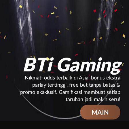
BTi Gaming
Nikmati odds terbaik di Asia, bonus ekstra
parlay tertinggi, free bet tanpa batas &
promo eksklusif. Gamifikasi membuat setiap
taruhan jadi makin seru!
MAIN