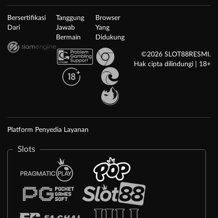
Bersertifikasi
Tanggung
Browser
Dari
Jawab
Yang
Bermain
Didukung
©2026 SLOT88RESMI.
Hak cipta dilindungi | 18+
Platform Penyedia Layanan
Slots