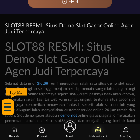
MAIN
SLOT88 RESMI: Situs Demo Slot Gacor Online Agen
Judi Terpercaya
SLOT88 RESMI: Situs
Demo Slot Gacor Online
Agen Judi Terpercaya
Selamat datang di
Slot88
resmi merupakan salah satu situs demo slot gacor
fitur paling lengkap sehingga menjamin setiap pemain yang telah mengunjungi
Tap Me!
agen judi slot online terpercaya seperti slot88resmi pastinya tidak akan kecewa,
dikarenakan selain fasilitas web yang sangat unggul, tentunya situs gacor slot
demo juga memberikan penawaran fantastis seperti salah satu contoh yang
paling dikagumi ialah menyediakan customer service online 24 jam ramah dan
sopan. Slot demo gacor ataupun
demo slot
online gratis pragmatic merupakan
penemuan terbaik dari situs slot88 resmi dan menjadi ujung tombak kami
sebagai agen judi slot gacor untuk membuat para pemain merasakan
kenyamanan yang tak bisa didapatkan di situs gacor terpercaya lainnya dan
selaku agen slot online kualitas tertinggi, kami juga memberikan berbagai jenis
Beranda
Promosi
Masuk
Hubungi Kami
Akun Saya