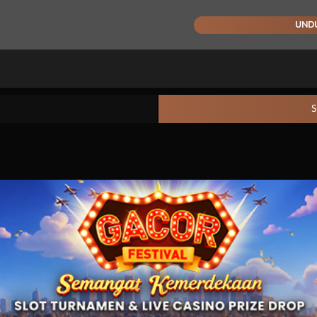
UND
S