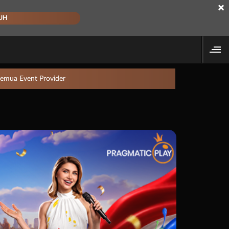
×
UH
emua Event Provider